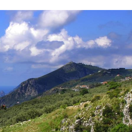
agrumeti, viti ed olivo, la ricchezza dei commerci, la possibilità di comu
hanno contribuito “a disegnare “ uno dei paesaggi più famosi ed ammirat
 alla penisola ed alla costiera amalfitana quel fascino che la rende famos
 di valloni, su piccole spiagge, nascevano infine i villaggi, diventati pia
 ed inaccessibili in alcuni punti lasciano il posto ad accoglienti spiaggett
na e la costiera Amalfitana con il tour Terra Mare dà la possibilità di vive
rca tipica lungo la costa.
Provincia
Conferma l'indirizzo Email