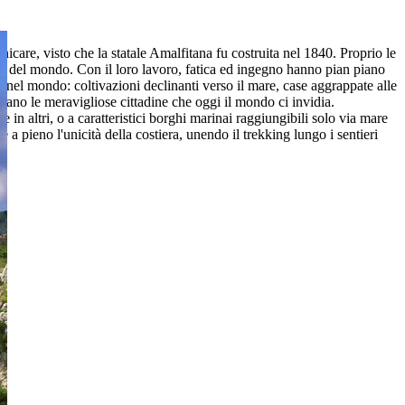
nicare, visto che la statale Amalfitana fu costruita nel 1840. Proprio le
i del mondo. Con il loro lavoro, fatica ed ingegno hanno pian piano
a nel mondo: coltivazioni declinanti verso il mare, case aggrappate alle
n piano le meravigliose cittadine che oggi il mondo ci invidia.
e in altri, o a caratteristici borghi marinai raggiungibili solo via mare
re a pieno l'unicità della costiera, unendo il trekking lungo i sentieri