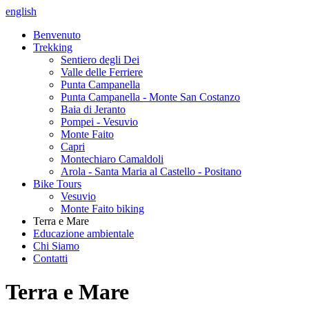
english
Benvenuto
Trekking
Sentiero degli Dei
Valle delle Ferriere
Punta Campanella
Punta Campanella - Monte San Costanzo
Baia di Jeranto
Pompei - Vesuvio
Monte Faito
Capri
Montechiaro Camaldoli
Arola - Santa Maria al Castello - Positano
Bike Tours
Vesuvio
Monte Faito biking
Terra e Mare
Educazione ambientale
Chi Siamo
Contatti
Terra e Mare