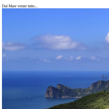
Dal Mare venne tutto...
Dal mare venne tutto, le brezze miti che favoriscono le coltivazioni di 
popolazioni che vennero dal mare che si insediarono su queste coste 
costruito terrazzamenti e muri a secco, per poter coltivare, dando così
rocce e tra di loro, unite da tortuosi vicoli e ripide scale. Allo sbocco
Questi luoghi sono l'incontro perfetto tra terra e mare; le coste rocciose
o attraverso sentieri nascosti. Scegliere di visitare la penisola sorrenti
collinari ad un rilassante bagno o ad un avventuroso giro in kayak o ba
Nome
Cognome
Telefono
E-mail
Data
Nr. Adulti
Nr. Bambini
Richesta:
Codice di Sicurezza:
* I Campi obbligatori sono in
grassetto
Mobile Phone: +39 3476863131; +39 3661055023
Phone: +39 0818028854